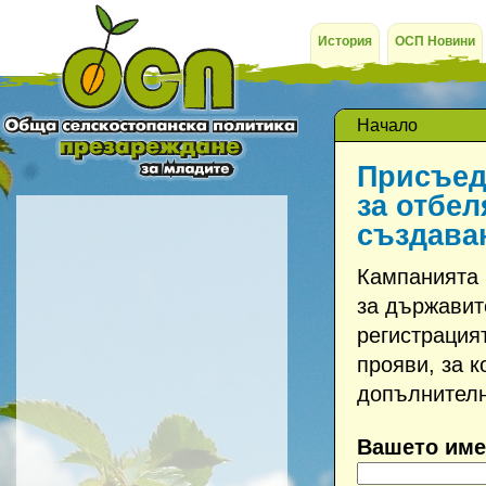
История
ОСП Новини
Начало
Присъед
за отбел
създава
Кампанията 
за държавит
регистрация
прояви, за 
допълнител
Вашето име