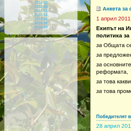
2011-03
2011-02
Анкета за 
2011-01
2010-12
1 април 2011
2010-11
2010-10
2010-09
Екипът на 
политика за
за
Общата се
за
предложен
за
основните 
реформата,
за
това какви
за
това проме
Победителят в
28 април 20