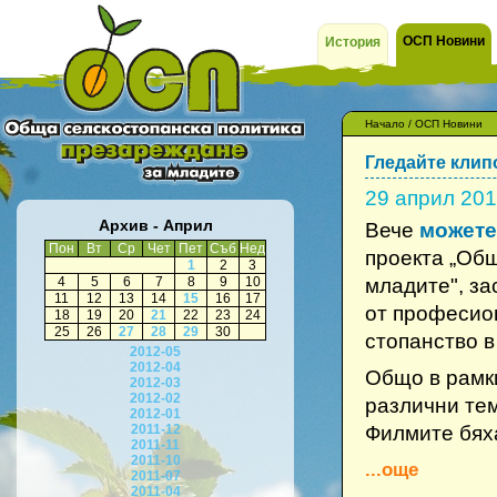
ОСП Новини
История
Начало
/
ОСП Новини
Гледайте клип
29 април 20
Архив - Април
Вече
можете
Пон
Вт
Ср
Чет
Пет
Съб
Нед
проекта „Общ
1
2
3
4
5
6
7
8
9
10
младите", за
11
12
13
14
15
16
17
от професион
18
19
20
21
22
23
24
25
26
27
28
29
30
стопанство в
2012-05
2012-04
Общо в рамк
2012-03
2012-02
различни те
2012-01
2011-12
Филмите бяха
2011-11
2011-10
...още
2011-07
2011-04