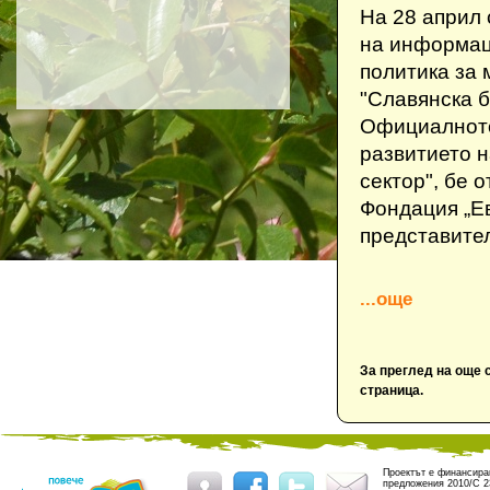
На 28 април
на информац
политика за
"Славянска б
Официалното
развитието 
сектор", бе 
Фондация „Ев
представител
...още
За преглед на още 
страница.
Проектът е финансиран
предложения 2010/C 2