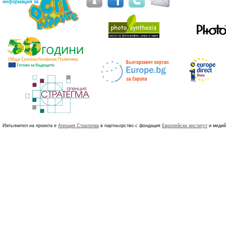
Изпълнител на проекта е
Агенция Стратегма
в партньорство с фондация
Европейски институт
и медий