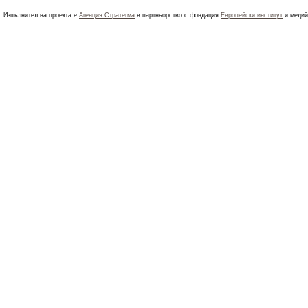
Изпълнител на проекта е
Агенция Стратегма
в партньорство с фондация
Европейски институт
и медий