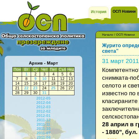
ОСП Новини
История
Начало
/
ОСП Новини
Журито опреде
света”
31 март 2011
Архив - Март
Компетентно
Пон
Вт
Ср
Чет
Пет
Съб
Нед
1
2
3
4
5
6
снимката-поб
7
8
9
10
11
12
13
14
15
16
17
18
19
20
селото и све
21
22
23
24
25
26
27
известно по 
28
29
30
31
2012-05
класираните
2012-04
2012-03
заключителн
2012-02
селскостопан
2012-01
2011-12
28 април в 
2011-11
2011-10
- 1880", бул.
2011-07
2011-04