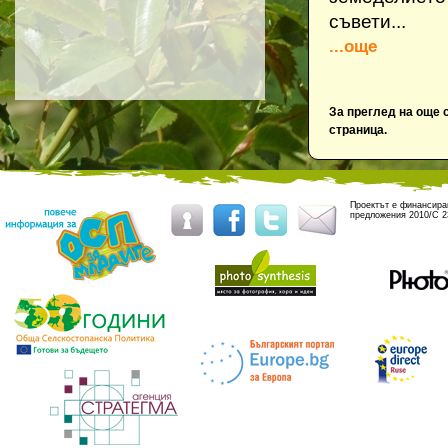
съвети...
...още
За преглед на още 
страница.
Проектът е финансиран
предложения 2010/C 2