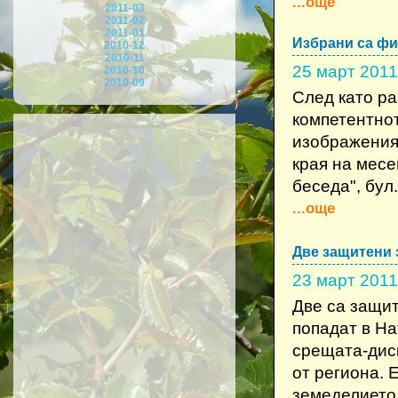
...още
2011-03
2011-02
2011-01
Избрани са фи
2010-12
2010-11
25 март 2011
2010-10
2010-09
След като р
компетентнот
изображения
края на месе
беседа", бул.
...още
Две защитени 
23 март 2011
Две са защит
попадат в На
срещата-дис
от региона. 
земеделието 