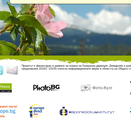
Проектът е финансиран в рамките на покана на Генерална дирекция „Земеделие и разв
предложения 2010/C 231/05 относно информационните мерки в областта на Общата се