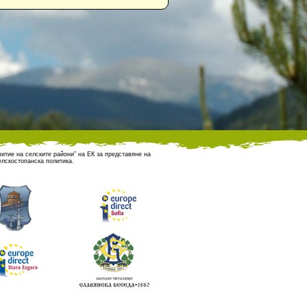
итие на селските райони” на ЕК за представяне на
лскостопанска политика.