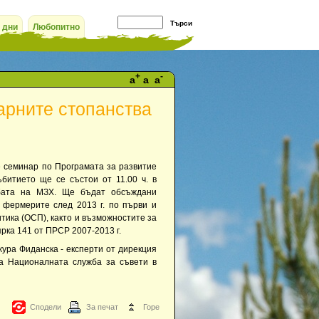
 дни
Любопитно
+
-
a
a
a
арните стопанства
е семинар по Програмата за развитие
ъбитието ще се състои от 11.00 ч. в
жбата на МЗХ. Ще бъдат обсъждани
фермерите след 2013 г. по първи и
тика (ОСП), както и възможностите за
рка 141 от ПРСР 2007-2013 г.
ура Фиданска - експерти от дирекция
на Националната служба за съвети в
Сподели
За печат
Горе