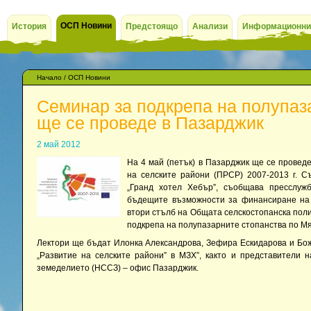
ОСП Новини
История
Предстоящо
Анализи
Информационни
Начало
/
ОСП Новини
Семинар за подкрепа на полупаз
ще се проведе в Пазарджик
2 май 2012
На 4 май (петък) в Пазарджик ще се провед
на селските райони (ПРСР) 2007-2013 г. С
„Гранд хотел Хебър”, съобщава пресслу
бъдещите възможности за финансиране на 
втори стълб на Общата селскостопанска поли
подкрепа на полупазарните стопанства по Мя
Лектори ще бъдат Илонка Александрова, Зефира Ескидарова и Бож
„Развитие на селските райони” в МЗХ”, както и представители 
земеделието (НССЗ) – офис Пазарджик.