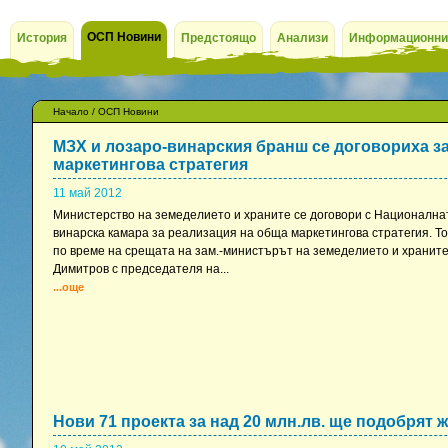
ОСП Новини
История
Предстоящо
Анализи
Информационни
Начало
/
ОСП Новини
МЗХ и лозаро-винарския бранш се договориха з
маркетингова стратегия
11 май 2012
Министерство на земеделието и храните се договори с Национална
винарска камара за реализация на обща маркетингова стратегия. То
по време на срещата на зам.-министърът на земеделието и храните
Димитров с председателя на...
...още
Нови 71 проекта за над 20 млн.лв. ще подобрят 