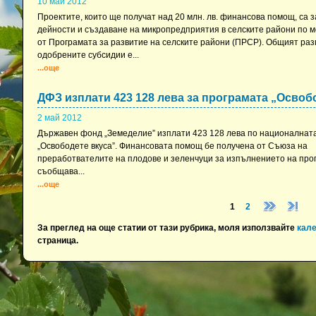
10 май 2012
Проектите, които ще получат над 20 млн. лв. финансова помощ, са 
дейности и създаване на микропредприятия в селските райони по м
от Програмата за развитие на селските райони (ПРСР). Общият раз
одобрените субсидии е...
...още
ДФЗ изплати 423 128 лева за програмата „Освоб
2 май 2012
Държавен фонд „Земеделие” изплати 423 128 лева по националнат
„Освободете вкуса”. Финансовата помощ бе получена от Съюза на
преработвателите на плодове и зеленчуци за изпълнението на про
съобщава...
...още
1
2
За преглед на още статии от тази рубрика, моля използвайте
кал
страница.