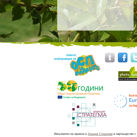
Изпълнител на проекта е
Агенция Стратегма
в партньорство с