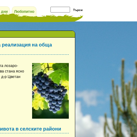
 дни
Любопитно
а реализация на обща
та лозаро-
ва стана ясно
 д-р Цветан
живота в селските райони