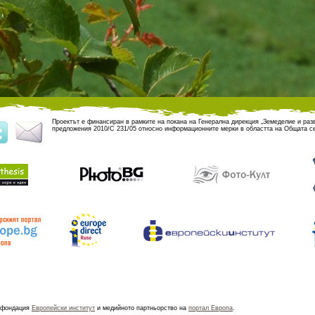
Проектът е финансиран в рамките на покана на Генерална дирекция „Земеделие и разв
предложения 2010/C 231/05 относно информационните мерки в областта на Общата се
 фондация
Европейски институт
и медийното партньорство на
портал Европа
.