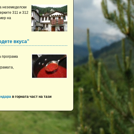
за неземеделски
ерките 311 и 312
мер на
одете вкуса”
а програма
грамата,
ендара
в горната част на тази